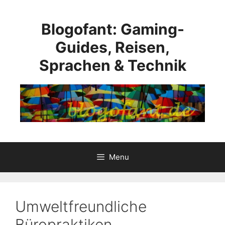
Skip
to
Blogofant: Gaming-
content
Guides, Reisen,
Sprachen & Technik
Menu
Umweltfreundliche
Büropraktiken