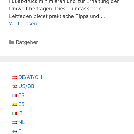
Fußabdruck minimieren und zur Erhaltung der
Umwelt beitragen. Dieser umfassende
Leitfaden bietet praktische Tipps und …
Weiterlesen
Kategorien
Ratgeber
DE/AT/CH
US/GB
FR
ES
IT
NL
FI