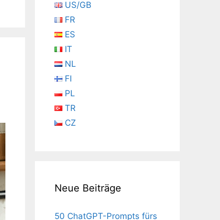
US/GB
FR
ES
IT
NL
FI
PL
TR
CZ
Neue Beiträge
50 ChatGPT-Prompts fürs