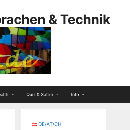
prachen & Technik
alth
Quiz & Satire
Info
DE/AT/CH