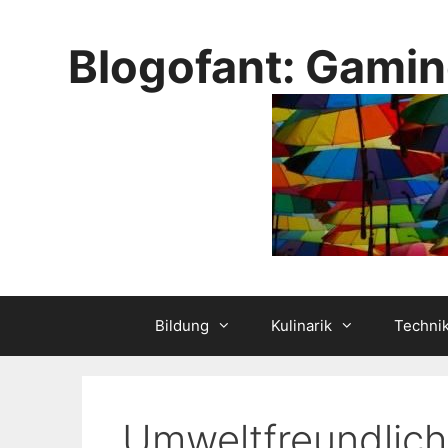
Skip
to
Blogofant: Gamin
content
Bildung
Kulinarik
Techni
Umweltfreundlich