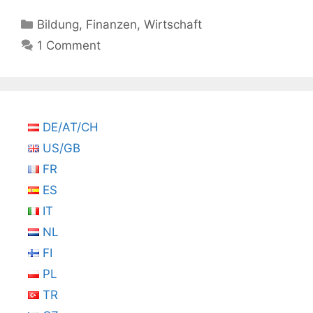
Kategorien
Bildung
,
Finanzen
,
Wirtschaft
1 Comment
DE/AT/CH
US/GB
FR
ES
IT
NL
FI
PL
TR