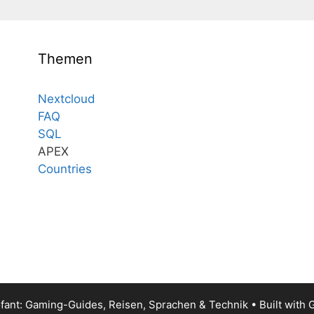
Themen
Nextcloud
FAQ
SQL
APEX
Countries
fant: Gaming-Guides, Reisen, Sprachen & Technik
• Built with
G