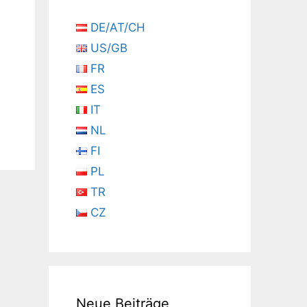
DE/AT/CH
US/GB
FR
ES
IT
NL
FI
PL
TR
CZ
Neue Beiträge