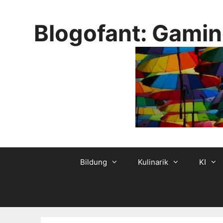
Skip
to
Blogofant: Gamin
content
Bildung
Kulinarik
KI