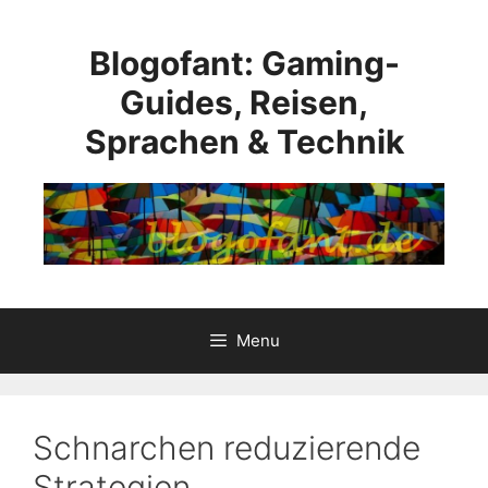
Skip
to
Blogofant: Gaming-
content
Guides, Reisen,
Sprachen & Technik
Menu
Schnarchen reduzierende
Strategien