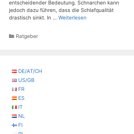
entscheidender Bedeutung. Schnarchen kann
jedoch dazu führen, dass die Schlafqualität
drastisch sinkt. In …
Weiterlesen
Kategorien
Ratgeber
DE/AT/CH
US/GB
FR
ES
IT
NL
FI