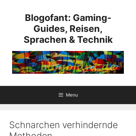
Skip
to
Blogofant: Gaming-
content
Guides, Reisen,
Sprachen & Technik
Menu
Schnarchen verhindernde
Methoden