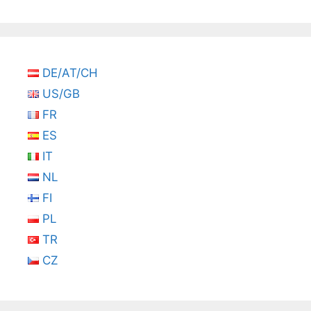
DE/AT/CH
US/GB
FR
ES
IT
NL
FI
PL
TR
CZ