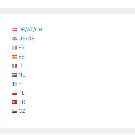
DE/AT/CH
US/GB
FR
ES
IT
NL
FI
PL
TR
CZ