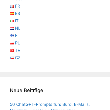
FR
ES
IT
NL
FI
PL
TR
CZ
Neue Beiträge
50 ChatGPT-Prompts fürs Büro: E-Mails,