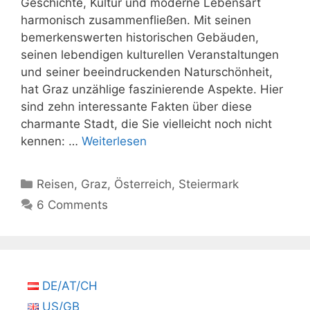
Geschichte, Kultur und moderne Lebensart
harmonisch zusammenfließen. Mit seinen
bemerkenswerten historischen Gebäuden,
seinen lebendigen kulturellen Veranstaltungen
und seiner beeindruckenden Naturschönheit,
hat Graz unzählige faszinierende Aspekte. Hier
sind zehn interessante Fakten über diese
charmante Stadt, die Sie vielleicht noch nicht
kennen: …
Weiterlesen
Kategorien
Reisen
,
Graz
,
Österreich
,
Steiermark
6 Comments
DE/AT/CH
US/GB