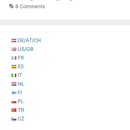
8 Comments
DE/AT/CH
US/GB
FR
ES
IT
NL
FI
PL
TR
CZ