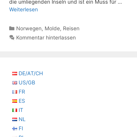
die umliegenden Inseln und ist ein Muss für …
Weiterlesen
Kategorien
Norwegen
,
Molde
,
Reisen
Kommentar hinterlassen
DE/AT/CH
US/GB
FR
ES
IT
NL
FI