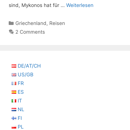
sind, Mykonos hat für …
Weiterlesen
Kategorien
Griechenland
,
Reisen
2 Comments
DE/AT/CH
US/GB
FR
ES
IT
NL
FI
PL