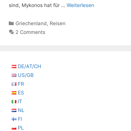
sind, Mykonos hat für …
Weiterlesen
Kategorien
Griechenland
,
Reisen
2 Comments
DE/AT/CH
US/GB
FR
ES
IT
NL
FI
PL