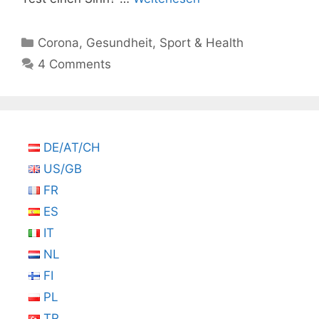
Kategorien
Corona
,
Gesundheit
,
Sport & Health
4 Comments
DE/AT/CH
US/GB
FR
ES
IT
NL
FI
PL
TR