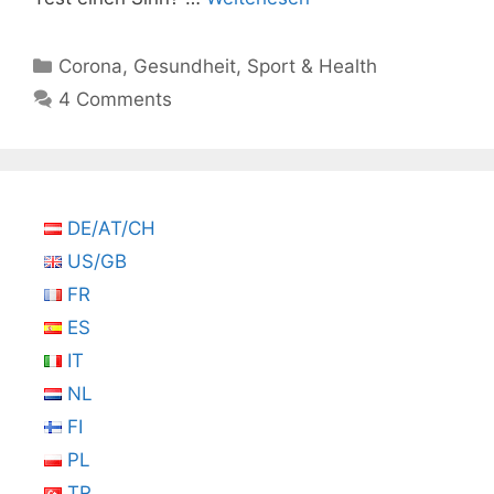
Kategorien
Corona
,
Gesundheit
,
Sport & Health
4 Comments
DE/AT/CH
US/GB
FR
ES
IT
NL
FI
PL
TR