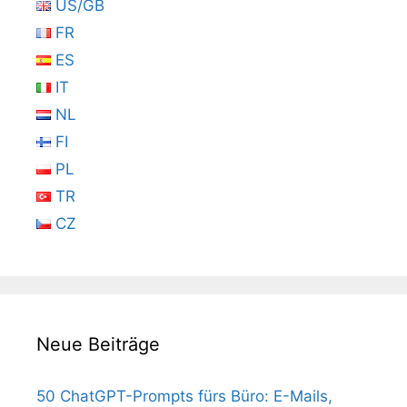
US/GB
FR
ES
IT
NL
FI
PL
TR
CZ
Neue Beiträge
50 ChatGPT-Prompts fürs Büro: E-Mails,