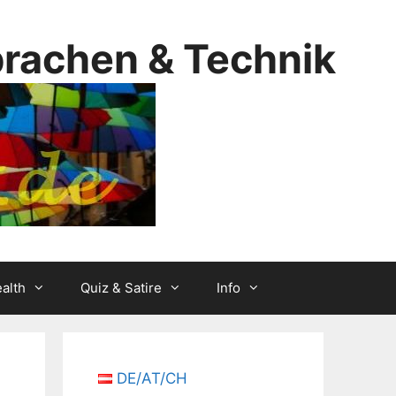
prachen & Technik
alth
Quiz & Satire
Info
DE/AT/CH