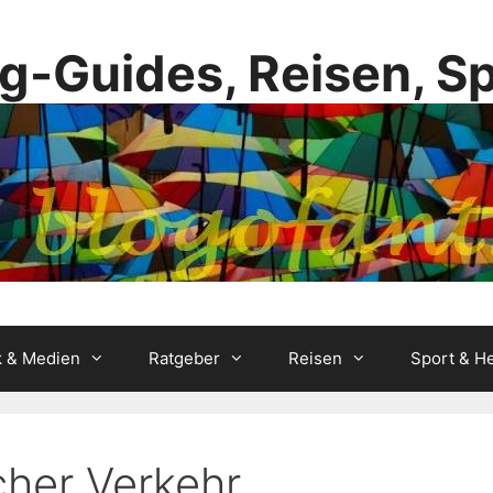
g-Guides, Reisen, S
k & Medien
Ratgeber
Reisen
Sport & He
icher Verkehr