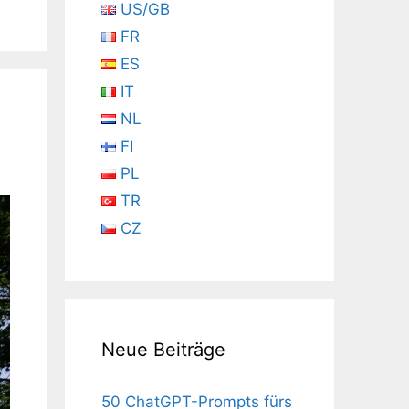
US/GB
FR
ES
IT
NL
FI
PL
TR
CZ
Neue Beiträge
50 ChatGPT-Prompts fürs