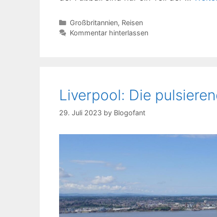
Kategorien
Großbritannien
,
Reisen
Kommentar hinterlassen
Liverpool: Die pulsier
29. Juli 2023
by
Blogofant