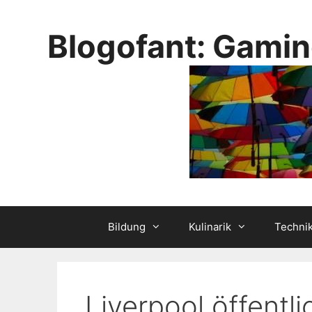
Skip
to
Blogofant: Gamin
content
Bildung
Kulinarik
Techni
Liverpool öffentl