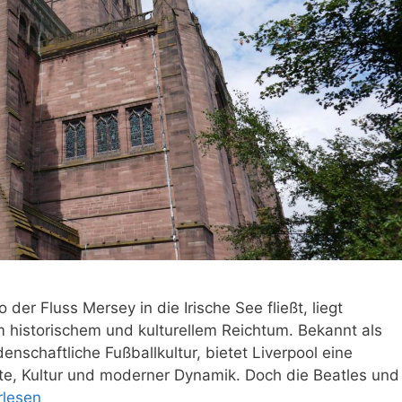
er Fluss Mersey in die Irische See fließt, liegt
m historischem und kulturellem Reichtum. Bekannt als
enschaftliche Fußballkultur, bietet Liverpool eine
te, Kultur und moderner Dynamik. Doch die Beatles und
rlesen