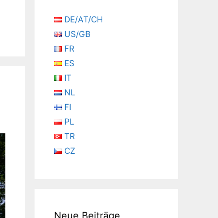
DE/AT/CH
US/GB
FR
ES
IT
NL
FI
PL
TR
CZ
Neue Beiträge