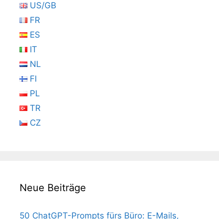
US/GB
FR
ES
IT
NL
FI
PL
TR
CZ
Neue Beiträge
50 ChatGPT-Prompts fürs Büro: E-Mails,