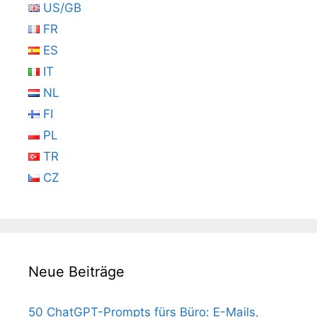
US/GB
FR
ES
IT
NL
FI
PL
TR
CZ
Neue Beiträge
50 ChatGPT-Prompts fürs Büro: E-Mails,