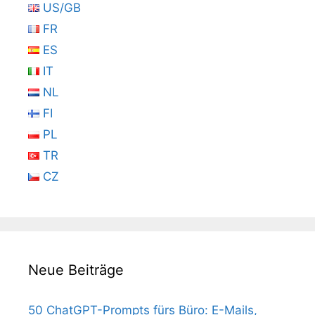
US/GB
FR
ES
IT
NL
FI
PL
TR
CZ
Neue Beiträge
50 ChatGPT-Prompts fürs Büro: E-Mails,