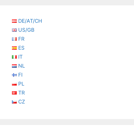
DE/AT/CH
US/GB
FR
ES
IT
NL
FI
PL
TR
CZ