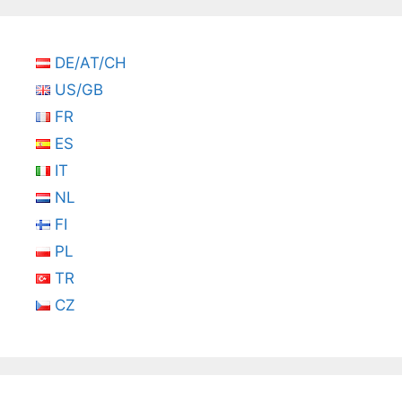
DE/AT/CH
US/GB
FR
ES
IT
NL
FI
PL
TR
CZ