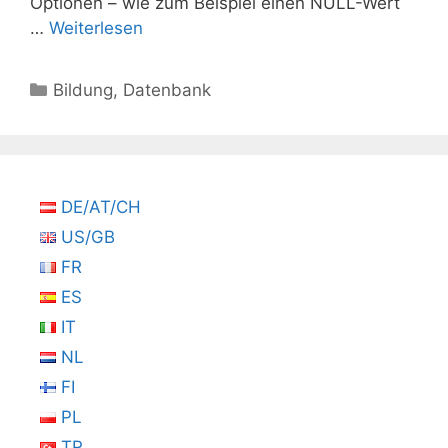
Optionen – wie zum Beispiel einen NULL-Wert
…
Weiterlesen
Kategorien
Bildung
,
Datenbank
DE/AT/CH
US/GB
FR
ES
IT
NL
FI
PL
TR