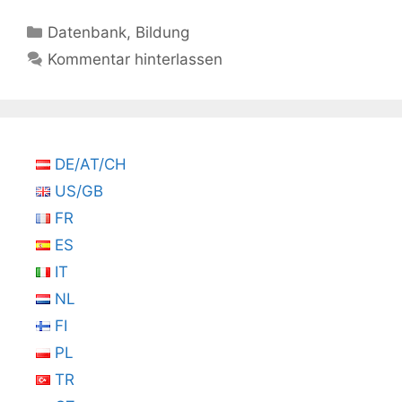
Kategorien
Datenbank
,
Bildung
Kommentar hinterlassen
DE/AT/CH
US/GB
FR
ES
IT
NL
FI
PL
TR