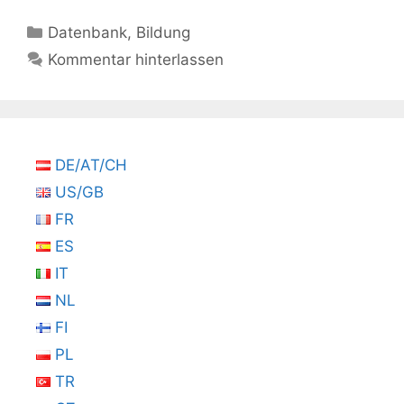
Kategorien
Datenbank
,
Bildung
Kommentar hinterlassen
DE/AT/CH
US/GB
FR
ES
IT
NL
FI
PL
TR