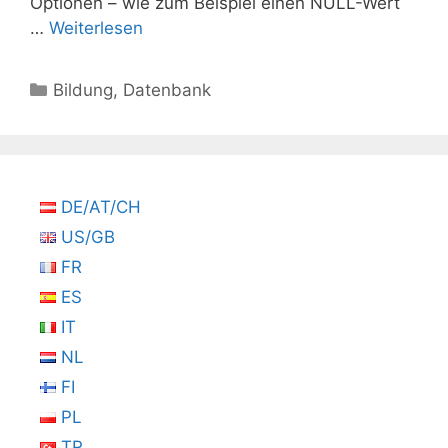
Optionen – wie zum Beispiel einen NULL-Wert
…
Weiterlesen
Kategorien
Bildung
,
Datenbank
DE/AT/CH
US/GB
FR
ES
IT
NL
FI
PL
TR