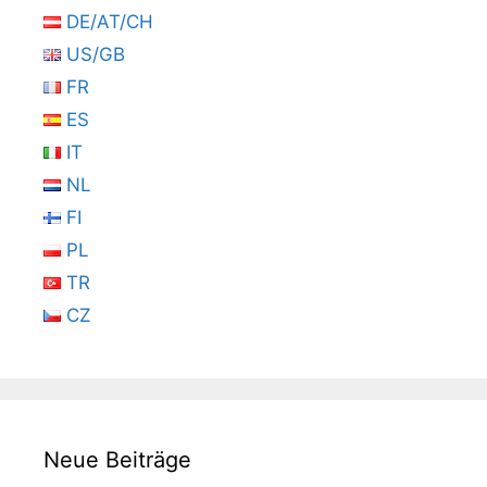
DE/AT/CH
US/GB
FR
ES
IT
NL
FI
PL
TR
CZ
Neue Beiträge