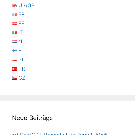
US/GB
FR
ES
IT
NL
FI
PL
TR
CZ
Neue Beiträge
50 ChatGPT-Prompts fürs Büro: E-Mails,