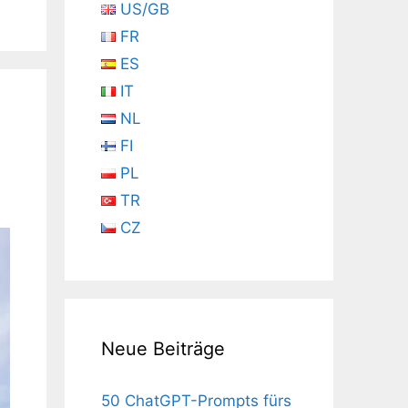
US/GB
FR
ES
IT
NL
FI
PL
TR
CZ
Neue Beiträge
50 ChatGPT-Prompts fürs