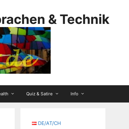
prachen & Technik
alth
Quiz & Satire
Info
DE/AT/CH