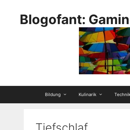
Skip
to
Blogofant: Gamin
content
Bildung
Kulinarik
Techni
Tiefschlaf