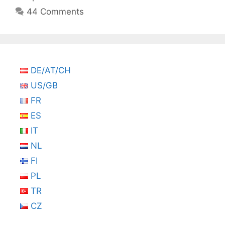
44 Comments
DE/AT/CH
US/GB
FR
ES
IT
NL
FI
PL
TR
CZ