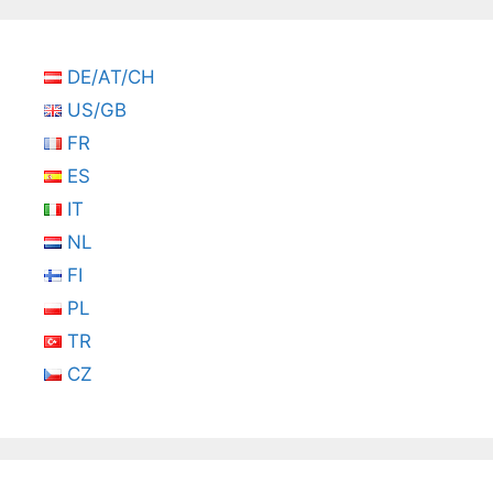
DE/AT/CH
US/GB
FR
ES
IT
NL
FI
PL
TR
CZ