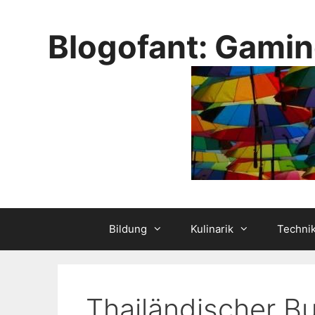
Skip
to
Blogofant: Gamin
content
Bildung
Kulinarik
Techni
Thailändischer 