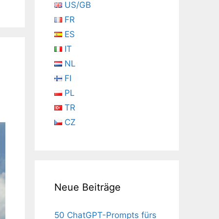
US/GB
FR
ES
IT
NL
FI
PL
TR
CZ
Neue Beiträge
50 ChatGPT-Prompts fürs