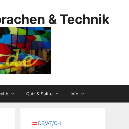
prachen & Technik
alth
Quiz & Satire
Info
DE/AT/CH