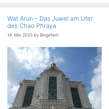
Wat Arun – Das Juwel am Ufer
des Chao Phraya
14. Mai 2023
by
Blogofant