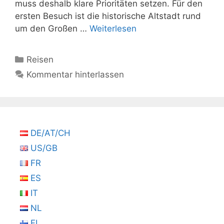
muss deshalb klare Prioritäten setzen. Für den
ersten Besuch ist die historische Altstadt rund
um den Großen …
Weiterlesen
Kategorien
Reisen
Kommentar hinterlassen
DE/AT/CH
US/GB
FR
ES
IT
NL
FI