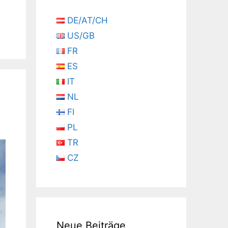
DE/AT/CH
US/GB
FR
ES
IT
NL
FI
PL
TR
CZ
Neue Beiträge