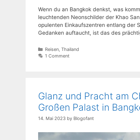
Wenn du an Bangkok denkst, was kommt di
leuchtenden Neonschilder der Khao San
opulenten Einkaufszentren entlang der S
Gedanken auftaucht, ist das des prächt
Kategorien
Reisen
,
Thailand
1 Comment
Glanz und Pracht am C
Großen Palast in Bang
14. Mai 2023
by
Blogofant