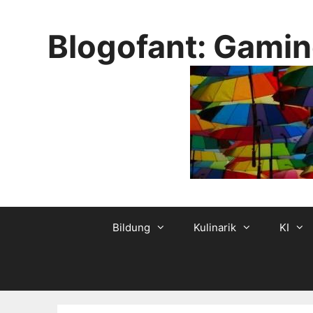
Skip
to
Blogofant: Gamin
content
Bildung
Kulinarik
KI