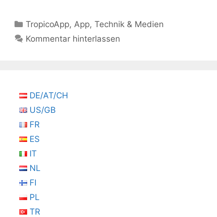
Kategorien
TropicoApp
,
App
,
Technik & Medien
Kommentar hinterlassen
DE/AT/CH
US/GB
FR
ES
IT
NL
FI
PL
TR