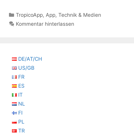
Kategorien
TropicoApp
,
App
,
Technik & Medien
Kommentar hinterlassen
DE/AT/CH
US/GB
FR
ES
IT
NL
FI
PL
TR