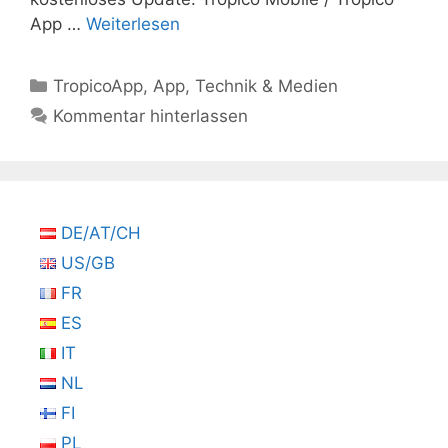
App …
Weiterlesen
Kategorien
TropicoApp
,
App
,
Technik & Medien
Kommentar hinterlassen
DE/AT/CH
US/GB
FR
ES
IT
NL
FI
PL