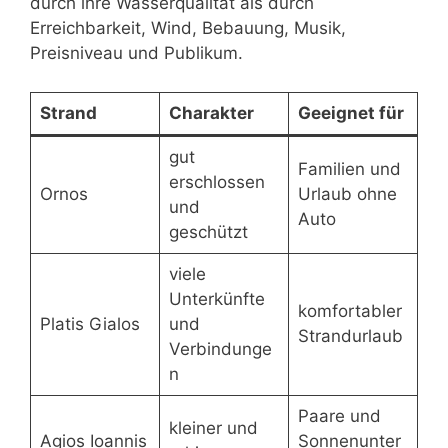
durch ihre Wasserqualität als durch
Erreichbarkeit, Wind, Bebauung, Musik,
Preisniveau und Publikum.
Strand
Charakter
Geeignet für
gut
Familien und
erschlossen
Ornos
Urlaub ohne
und
Auto
geschützt
viele
Unterkünfte
komfortabler
Platis Gialos
und
Strandurlaub
Verbindunge
n
Paare und
kleiner und
Agios Ioannis
Sonnenunter