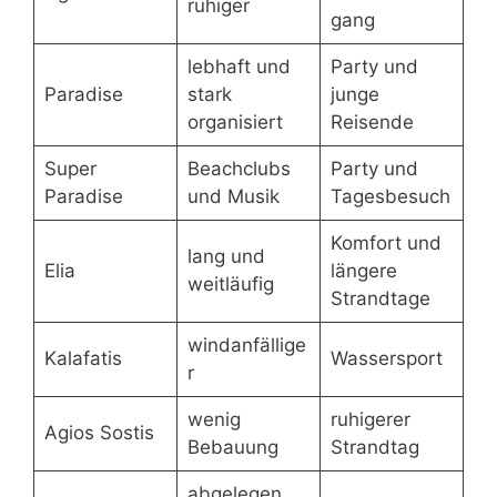
ruhiger
gang
lebhaft und
Party und
Paradise
stark
junge
organisiert
Reisende
Super
Beachclubs
Party und
Paradise
und Musik
Tagesbesuch
Komfort und
lang und
Elia
längere
weitläufig
Strandtage
windanfällige
Kalafatis
Wassersport
r
wenig
ruhigerer
Agios Sostis
Bebauung
Strandtag
abgelegen