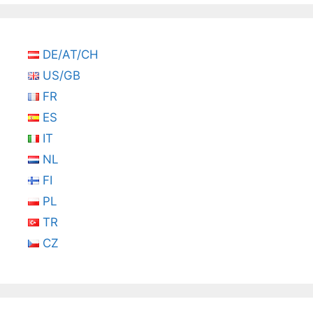
DE/AT/CH
US/GB
FR
ES
IT
NL
FI
PL
TR
CZ