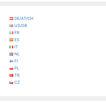
DE/AT/CH
US/GB
FR
ES
IT
NL
FI
PL
TR
CZ