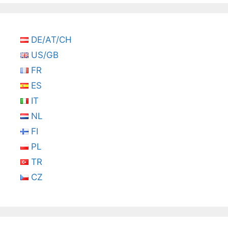
DE/AT/CH
US/GB
FR
ES
IT
NL
FI
PL
TR
CZ