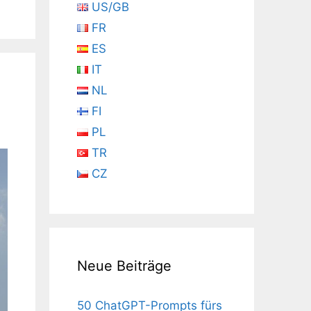
US/GB
FR
ES
IT
NL
FI
PL
TR
CZ
Neue Beiträge
50 ChatGPT-Prompts fürs