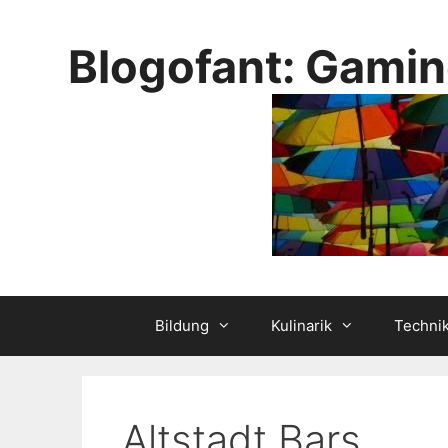
Skip
to
Blogofant: Gamin
content
Bildung
Kulinarik
Techni
Altstadt Bars