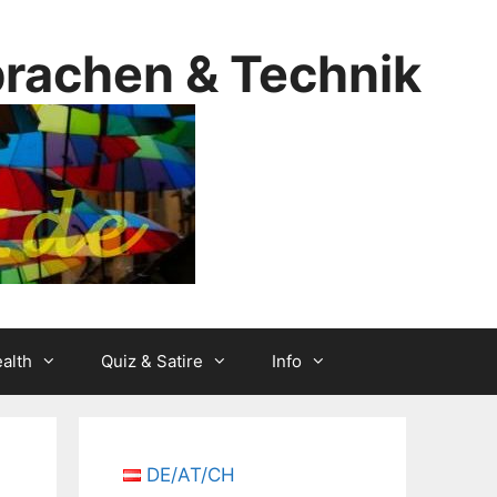
prachen & Technik
alth
Quiz & Satire
Info
DE/AT/CH