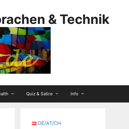
prachen & Technik
alth
Quiz & Satire
Info
DE/AT/CH