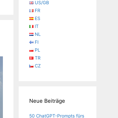
US/GB
FR
ES
IT
NL
FI
PL
TR
CZ
Neue Beiträge
50 ChatGPT-Prompts fürs