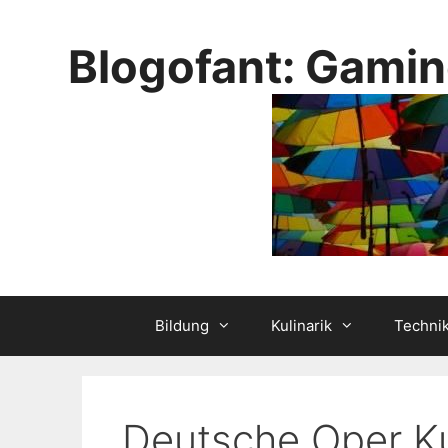
Skip
to
Blogofant: Gamin
content
Bildung
Kulinarik
Techni
Deutsche Oper Ku