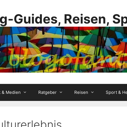
g-Guides, Reisen, S
k & Medien
Ratgeber
Reisen
Sport & He
lturerlebnis