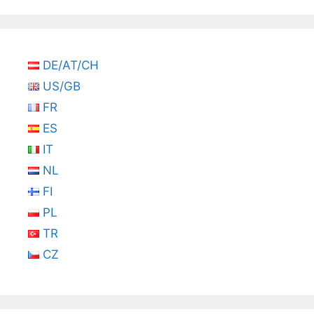
DE/AT/CH
US/GB
FR
ES
IT
NL
FI
PL
TR
CZ