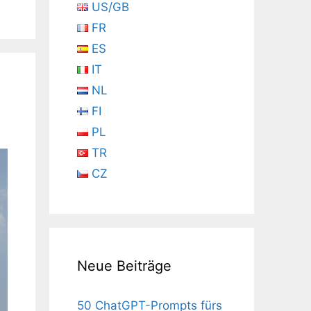
US/GB
FR
ES
IT
NL
FI
PL
TR
CZ
Neue Beiträge
50 ChatGPT-Prompts fürs