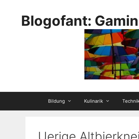
Skip
to
Blogofant: Gamin
content
Bildung
Kulinarik
Techni
Uerige Altbierkne