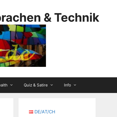
prachen & Technik
alth
Quiz & Satire
Info
DE/AT/CH