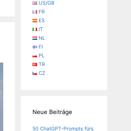
US/GB
FR
ES
IT
NL
FI
PL
TR
CZ
Neue Beiträge
50 ChatGPT-Prompts fürs