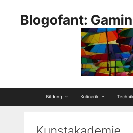
Skip
to
Blogofant: Gamin
content
Bildung
Kulinarik
Techni
Kunstakademie