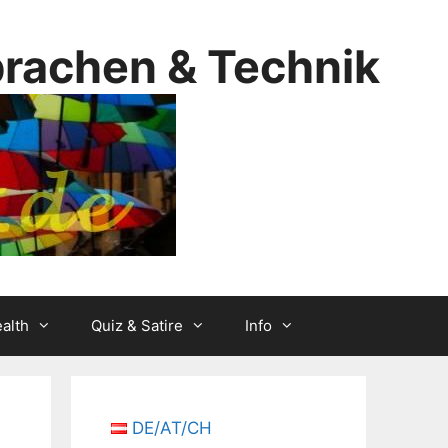
prachen & Technik
alth
Quiz & Satire
Info
DE/AT/CH