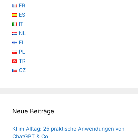
FR
ES
IT
NL
FI
PL
TR
CZ
Neue Beiträge
KI im Alltag: 25 praktische Anwendungen von
ChatGPT & Co.