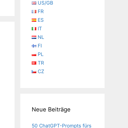
US/GB
FR
ES
IT
NL
FI
PL
TR
CZ
Neue Beiträge
50 ChatGPT-Prompts fürs