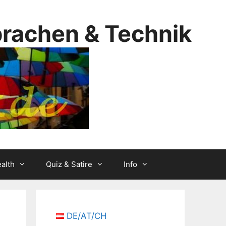
prachen & Technik
alth
Quiz & Satire
Info
DE/AT/CH