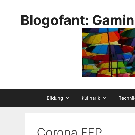
Skip
to
Blogofant: Gamin
content
Bildung
Kulinarik
Techni
Corona FFP