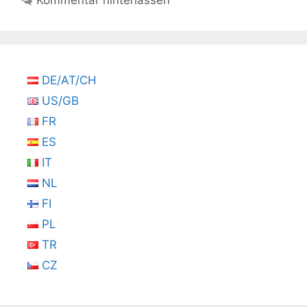
DE/AT/CH
US/GB
FR
ES
IT
NL
FI
PL
TR
CZ